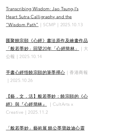
Transcribing Wisdom: Jao Tsung-I’s
Heart Sutra Calligraphy and the
“Wisdom Path”
｜SCMP｜2025.10.13
匯聚饒宗頤《心經》書法原作及繪畫作品
「般若墨妙」回望20年「心經簡林」
｜大
公報｜2025.10.14
手書心經悟饒宗頤的筆墨禪心
｜香港商報
｜2025.10.26
【藝．文．活】般若墨妙：饒宗頤的《心
經》與『心經簡林
』
｜CultArts x
Creative｜2025.11.2​
「般若墨妙」藝術展 饒公墨寶啟迪心靈