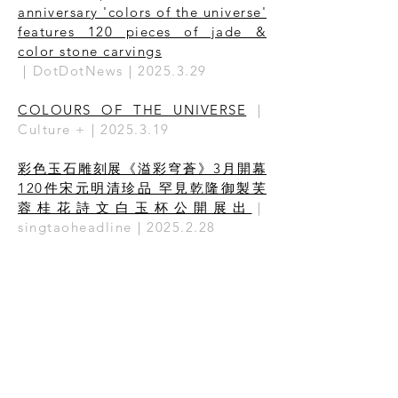
anniversary 'colors of the universe'
features 120 pieces of jade &
color stone carvings
｜DotDotNews｜2025.3.29
COLOURS OF THE UNIVERSE
｜
Culture +｜2025.3.19
彩色玉石雕刻展《溢彩穹蒼》3月開幕
120件宋元明清珍品 罕見乾隆御製芙
蓉桂花詩文白玉杯公開展出
｜
singtaoheadline｜2025.2.28
G/F & 1/F, Artisan House, 1 Sai Yuen Lane, Sai Ying
Pun, Hong Kong