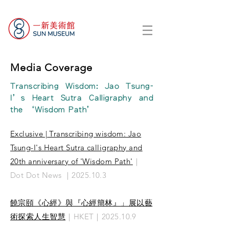
Media Coverage
Transcribing Wisdom: Jao Tsung-
I’s Heart Sutra Calligraphy and
the ‘Wisdom Path’
Exclusive | Transcribing wisdom: Jao
Tsung-I's Heart Sutra calligraphy and
20th anniversary of 'Wisdom Path'
｜
Dot Dot News ｜2025.10.3
饒宗頤《心經》與『心經簡林』」展以藝
術探索人生智慧
｜HKET｜2025.10.9